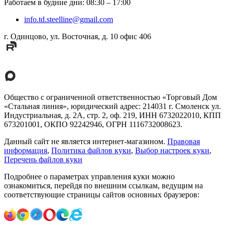
Работаем в будние дни
:
08:30
–
17:00
info.td.steelline@gmail.com
г. Одинцово, ул. Восточная, д. 10 офис 406
Общество с ограниченной ответственностью «Торговый Дом
«Стальная линия», юридический адрес: 214031 г. Смоленск ул.
Индустриальная, д. 2А, стр. 2, оф. 219, ИНН 6732022010, КПП
673201001, ОКПО 92242946, ОГРН 1116732008623.
Данный сайт не является интернет-магазином.
Правовая
информация
,
Политика файлов куки
,
Выбор настроек куки
,
Перечень файлов куки
Подробнее о параметрах управления куки можно
ознакомиться, перейдя по внешним ссылкам, ведущим на
соответствующие страницы сайтов основных браузеров: