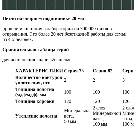
Петли на опорном подшипнике 20 мм
прошли испытания в лаборатории на 300 000 циклов
открывания. Это более 20 лет безотказной работы для семьи
из 4-х человек.
Сравнительная таблица серий
для исполнения «панель/панель»
ХАРАКТЕРИСТИКИ
Серия 73
Серия 82
Сери
Количество контуров
2
2
3
уплотнения, шт.
Толщина полотна
100
100
100
(мдф/мдф), мм.
Толщина коробки
120
120
120
2 слоя
2 сло
Минеральная
Минеральной
Мине
Утепление полотна
вата,
ваты,
ваты,
50 мм
100 мм
100 