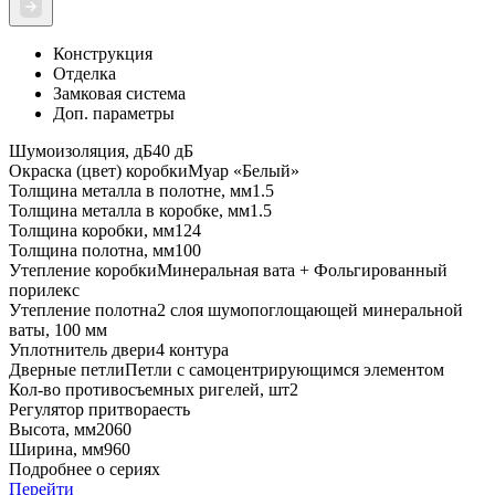
Конструкция
Отделка
Замковая система
Доп. параметры
Шумоизоляция, дБ
40 дБ
Окраска (цвет) коробки
Муар «Белый»
Толщина металла в полотне, мм
1.5
Толщина металла в коробке, мм
1.5
Толщина коробки, мм
124
Толщина полотна, мм
100
Утепление коробки
Минеральная вата + Фольгированный
порилекс
Утепление полотна
2 слоя шумопоглощающей минеральной
ваты, 100 мм
Уплотнитель двери
4 контура
Дверные петли
Петли с самоцентрирующимся элементом
Кол-во противосъемных ригелей, шт
2
Регулятор притвора
есть
Высота, мм
2060
Ширина, мм
960
Подробнее о сериях
Перейти