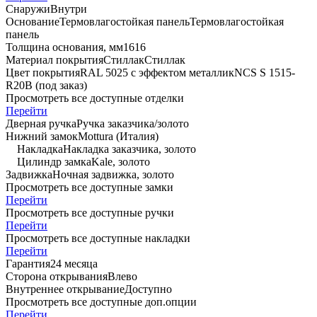
Снаружи
Внутри
Основание
Термовлагостойкая панель
Термовлагостойкая
панель
Толщина основания, мм
16
16
Материал покрытия
Стиллак
Стиллак
Цвет покрытия
RAL 5025 c эффектом металлик
NCS S 1515-
R20B (под заказ)
Просмотреть все доступные отделки
Перейти
Дверная ручка
Ручка заказчика/золото
Нижний замок
Mottura (Италия)
Накладка
Накладка заказчика, золото
Цилиндр замка
Kale, золото
Задвижка
Ночная задвижка, золото
Просмотреть все доступные замки
Перейти
Просмотреть все доступные ручки
Перейти
Просмотреть все доступные накладки
Перейти
Гарантия
24 месяца
Сторона открывания
Влево
Внутреннее открывание
Доступно
Просмотреть все доступные доп.опции
Перейти