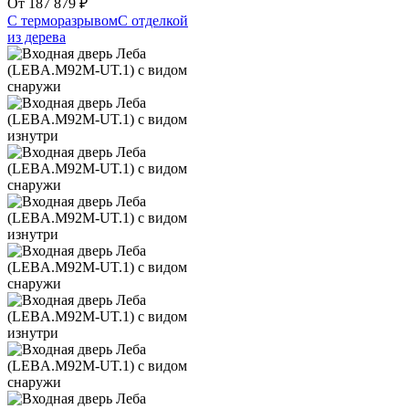
От
187 879
₽
С терморазрывом
С отделкой
из дерева