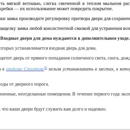
ть мягкой ветошью, слегка смоченной в теплом мыльном раст
скребки
—
их использование может повредить покрытие.
ки замка производите регулировку притвора двери для сохранен
защелку замка любой консистентной смазкой для устранения во
Входные двери для дома нуждаются в дополнительном уходе.
торых устанавливается входная дверь для дома.
щитит дверь от прямого попадания солнечного света, снега, дожд
®
и в
отделке Стилтекс
нельзя устанавливать в местах, в кот
оды от дверного порога.
троенные, неотделанные помещения. В течение первого года эксп
 что ваши двери будут служить вам долго и надежно.