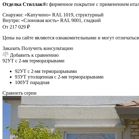
Отделка Стиллак®:
фирменное покрытие с применением итал
Снаружи
:
«Капучино» RAL 1019, структурный
Внутри
:
«Слоновая кость» RAL 9001, гладкий
От
217 029
₽
Цены на сайте являются ознакомительными и могут отличаться 
Заказать
Получить консультацию
Добавить к сравнению
92УТ с 2-мя терморазрывами
92УТ с 2-мя терморазрывами
93УТ утолщенная с 2-мя терморазрывами
100УТ парадная
Сравнить серии