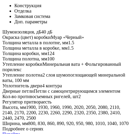
Конструкция
Отделка
Замковая система
Доп. параметры
Шумоизоляция, дБ
40 дБ
Окраска (цвет) коробки
Муар «Черный»
Толщина металла в полотне, мм
1.5
Толщина металла в коробке, мм
1.5
Толщина коробки, мм
124
Толщина полотна, мм
100
Утепление коробки
Минеральная вата + Фольгированный
порилекс
Утепление полотна
2 слоя шумопоглощающей минеральной
ваты, 100 мм
Уплотнитель двери
4 контура
Дверные петли
Петли с самоцентрирующимся элементом
Кол-во противосъемных ригелей, шт
2
Регулятор притвора
есть
Высота, мм
1900, 1930, 1960, 1990, 2020, 2050, 2080, 2110,
2140, 2170, 2200, 2230, 2260, 2290, 2320, 2350, 2380, 2410,
2440, 2470, 2500
Ширина, мм
800, 830, 860, 890, 920, 950, 980, 1010, 1040, 1070
Подробнее о сериях