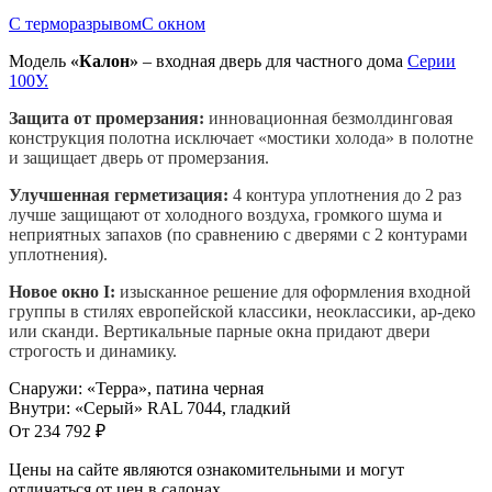
С терморазрывом
С окном
Модель
«
Калон
»
– входная дверь для частного дома
Серии
100У.
Защита от промерзания:
инновационная безмолдинговая
конструкция полотна исключает «мостики холода» в полотне
и защищает дверь от промерзания.
Улучшенная герметизация:
4 контура уплотнения до 2 раз
лучше защищают от холодного воздуха, громкого шума и
неприятных запахов (по сравнению с дверями с 2 контурами
уплотнения).
Новое окно I:
изысканное решение для оформления входной
группы в стилях европейской классики, неоклассики, ар-деко
или сканди. Вертикальные парные окна придают двери
строгость и динамику.
Снаружи
:
«Терра», патина черная
Внутри
:
«Серый» RAL 7044, гладкий
От
234 792
₽
Цены на сайте являются ознакомительными и могут
отличаться от цен в салонах