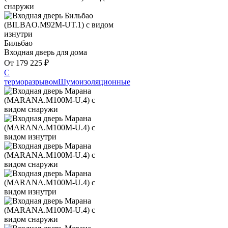
Бильбао
Входная дверь для дома
От
179 225
₽
С
терморазрывом
Шумоизоляционные