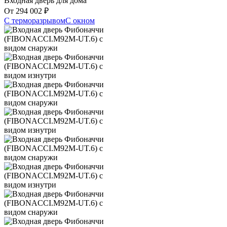
Входная дверь для дома
От
294 002
₽
С терморазрывом
С окном