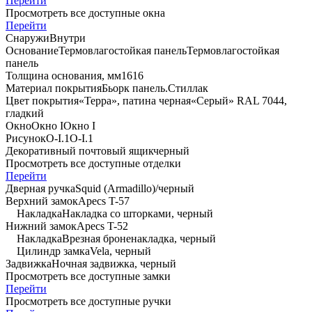
Перейти
Просмотреть все доступные окна
Перейти
Снаружи
Внутри
Основание
Термовлагостойкая панель
Термовлагостойкая
панель
Толщина основания, мм
16
16
Материал покрытия
Бьорк панель.
Стиллак
Цвет покрытия
«Терра», патина черная
«Серый» RAL 7044,
гладкий
Окно
Окно I
Окно I
Рисунок
O-I.1
O-I.1
Декоративный почтовый ящик
черный
Просмотреть все доступные отделки
Перейти
Дверная ручка
Squid (Armadillo)/черный
Верхний замок
Apecs T-57
Накладка
Накладка со шторками, черный
Нижний замок
Apecs T-52
Накладка
Врезная броненакладка, черный
Цилиндр замка
Vela, черный
Задвижка
Ночная задвижка, черный
Просмотреть все доступные замки
Перейти
Просмотреть все доступные ручки