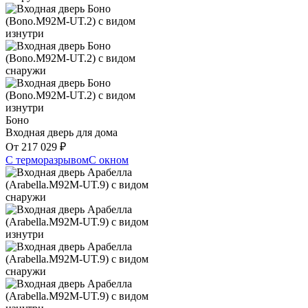
Боно
Входная дверь для дома
От
217 029
₽
С терморазрывом
С окном