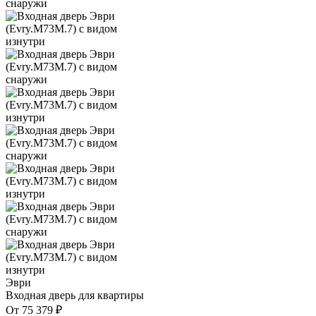
Эври
Входная дверь для квартиры
От
75 379
₽