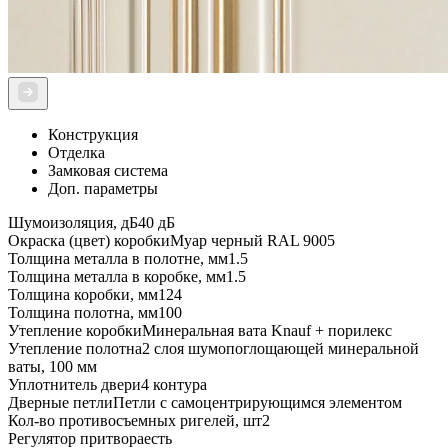
Конструкция
Отделка
Замковая система
Доп. параметры
Шумоизоляция, дБ
40 дБ
Окраска (цвет) коробки
Муар черный RAL 9005
Толщина металла в полотне, мм
1.5
Толщина металла в коробке, мм
1.5
Толщина коробки, мм
124
Толщина полотна, мм
100
Утепление коробки
Минеральная вата Knauf + порилекс
Утепление полотна
2 слоя шумопоглощающей минеральной
ваты, 100 мм
Уплотнитель двери
4 контура
Дверные петли
Петли с самоцентрирующимся элементом
Кол-во противосъемных ригелей, шт
2
Регулятор притвора
есть