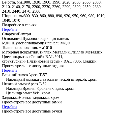
Высота, мм
1900, 1930, 1960, 1990, 2020, 2050, 2060, 2080,
2110, 2140, 2170, 2200, 2230, 2260, 2290, 2320, 2350, 2380,
2410, 2440, 2470, 2500
Ширина, мм
800, 830, 860, 880, 890, 920, 950, 960, 980, 1010,
1040, 1070
Подробнее о сериях
Перейти
Снаружи
Внутри
Основание
Шумопоглощающая панель
МДФ
Шумопоглощающая панель МДФ
Толщина основания, мм
16
16
Материал покрытия
Стиллак Металлик
Стиллак Металлик
Цвет покрытия
«Синий» RAL 5011,
структурный
«Платиновый серый» RAL 7036, гладкий
Просмотреть все доступные отделки
Перейти
Верхний замок
Apecs T-57
Накладка
Накладка с автоматической шторкой, хром
Нижний замок
Apecs T-52
Накладка
Врезная броненакладка, хром
Цилиндр замка
Vela, хром
Задвижка
Ночная задвижка, хром
Просмотреть все доступные замки
Перейти
Просмотреть все доступные ручки