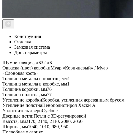
Конструкция
Отделка
Замковая система
Доп. параметры
Шумоизоляция, дБ
32 дБ
Окраска (цвет) коробки
Муар «Коричневый» / Муар
«Слоновая кость»
Толщина металла в полотне, мм
1
Толщина металла в коробке, мм
1
Толщина коробки, мм
76
Толщина полотна, мм
77
Утепление коробки
Коробка, усиленная деревянным брусом
Утепление полотна
Пенополистирол Хаски А
Уплотнитель двери
Cyclone
Дверные петли
Петли с 3D-регулировкой
Высота, мм
2170, 2140, 2110, 2080, 2050
Ширина, мм
1040, 1010, 980, 950
Подробнее о сериях