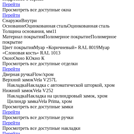
Перейти
Просмотреть все доступные окна
Перейти
Снаружи
Внутри
Основание
Оцинкованная сталь
Оцинкованная сталь
Толщина основания, мм
1
1
Материал покрытия
Полимерное покрытие
Полимерное
покрытие
Цвет покрытия
Муар «Коричневый» RAL 8019
Муар
«Слоновая кость» RAL 1013
Окно
Окно К
Окно К
Просмотреть все доступные отделки
Перейти
Дверная ручка
Flоw/хром
Верхний замок
Vela V257L
Накладка
Накладка с автоматической шторкой, хром
Нижний замок
Vela V252
Накладка
Накладка на цилиндровый замок, хром
Цилиндр замка
Vela Prima, хром
Просмотреть все доступные замки
Перейти
Просмотреть все доступные ручки
Перейти
Просмотреть все доступные накладки
Перейти