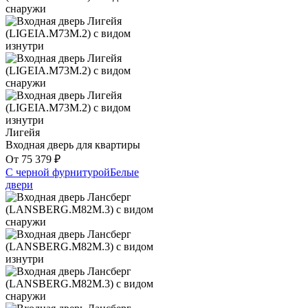
Лигейя
Входная дверь для квартиры
От
75 379
₽
С черной фурнитурой
Белые
двери