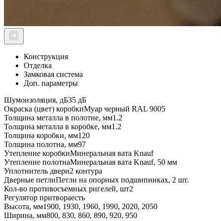
Конструкция
Отделка
Замковая система
Доп. параметры
Шумоизоляция, дБ
35 дБ
Окраска (цвет) коробки
Муар черный RAL 9005
Толщина металла в полотне, мм
1.2
Толщина металла в коробке, мм
1.2
Толщина коробки, мм
120
Толщина полотна, мм
97
Утепление коробки
Минеральная вата Knauf
Утепление полотна
Минеральная вата Knauf, 50 мм
Уплотнитель двери
2 контура
Дверные петли
Петли на опорных подшипниках, 2 шт.
Кол-во противосъемных ригелей, шт
2
Регулятор притвора
есть
Высота, мм
1900, 1930, 1960, 1990, 2020, 2050
Ширина, мм
800, 830, 860, 890, 920, 950