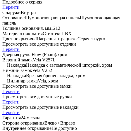
Подробнее о сериях
Перейти
Снаружи
Внутри
Основание
Шумопоглощающая панель
Шумопоглощающая
панель
Толщина основания, мм
12
12
Материал покрытия
Стилтекс
ПВХ
Цвет покрытия
«Шагрень антрацит»
«Серая лазурь»
Просмотреть все доступные отделки
Перейти
Дверная ручка
Flow (Fuaro)/хром
Верхний замок
Vela V257L
Накладка
Накладка с автоматической шторкой, хром
Нижний замок
Vela V252
Накладка
Врезная броненакладка, хром
Цилиндр замка
Vela, хром
Просмотреть все доступные замки
Перейти
Просмотреть все доступные ручки
Перейти
Просмотреть все доступные накладки
Перейти
Гарантия
24 месяца
Сторона открывания
Влево / Вправо
Внутреннее открывание
Не доступно