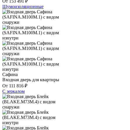
От
153 491
₽
Шумоизоляционные
Сафина
Входная дверь для квартиры
От
111 816
₽
С зеркалом