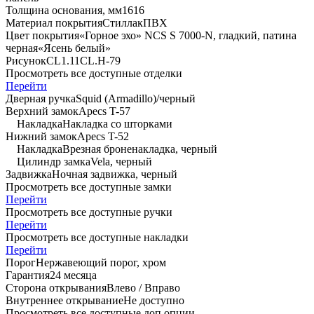
Толщина основания, мм
16
16
Материал покрытия
Стиллак
ПВХ
Цвет покрытия
«Горное эхо» NCS S 7000-N, гладкий, патина
черная
«Ясень белый»
Рисунок
CL1.11
CL.Н-79
Просмотреть все доступные отделки
Перейти
Дверная ручка
Squid (Armadillo)/черный
Верхний замок
Apecs T-57
Накладка
Накладка со шторками
Нижний замок
Apecs T-52
Накладка
Врезная броненакладка, черный
Цилиндр замка
Vela, черный
Задвижка
Ночная задвижка, черный
Просмотреть все доступные замки
Перейти
Просмотреть все доступные ручки
Перейти
Просмотреть все доступные накладки
Перейти
Порог
Нержавеющий порог, хром
Гарантия
24 месяца
Сторона открывания
Влево / Вправо
Внутреннее открывание
Не доступно
Просмотреть все доступные доп.опции