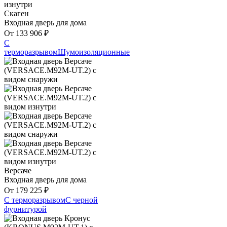
Скаген
Входная дверь для дома
От
133 906
₽
С
терморазрывом
Шумоизоляционные
Версаче
Входная дверь для дома
От
179 225
₽
С терморазрывом
С черной
фурнитурой