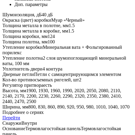
Доп. параметры
Шумоизоляция, дБ
40 дБ
Окраска (цвет) коробки
Муар «Черный»
Толщина металла в полотне, мм
1.5
Толщина металла в коробке, мм
1.5
Толщина коробки, мм
124
Толщина полотна, мм
100
Утепление коробки
Минеральная вата + Фольгированный
порилекс
Утепление полотна
2 слоя шумопоглощающей минеральной
ваты, 100 мм
Уплотнитель двери
4 контура
Дверные петли
Петли с самоцентрирующимся элементом
Кол-во противосъемных ригелей, шт
2
Регулятор притвора
есть
Высота, мм
1900, 1930, 1960, 1990, 2020, 2050, 2080, 2110,
2140, 2170, 2200, 2230, 2260, 2290, 2320, 2350, 2380, 2410,
2440, 2470, 2500
Ширина, мм
800, 830, 860, 890, 920, 950, 980, 1010, 1040, 1070
Подробнее о сериях
Перейти
Снаружи
Внутри
Основание
Термовлагостойкая панель
Термовлагостойкая
панель