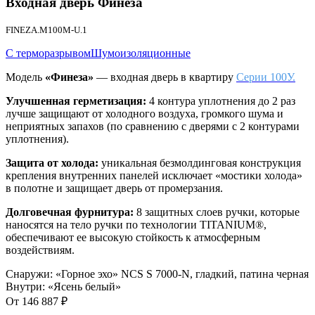
Входная дверь
Финеза
FINEZA.M100M-U.1
С терморазрывом
Шумоизоляционные
Модель
«‎Финеза»
— входная дверь в квартиру
Серии 100У.
Улучшенная герметизация:
4 контура уплотнения до 2 раз
лучше защищают от холодного воздуха, громкого шума и
неприятных запахов (по сравнению с дверями с 2 контурами
уплотнения).
Защита от холода:
уникальная безмолдинговая конструкция
крепления внутренних панелей исключает «мостики холода»
в полотне и защищает дверь от промерзания.
Долговечная фурнитура:
8 защитных слоев ручки, которые
наносятся на тело ручки по технологии
TITANIUM®
,
обеспечивают ее высокую стойкость к атмосферным
воздействиям.
Снаружи
:
«Горное эхо» NCS S 7000-N, гладкий, патина черная
Внутри
:
«Ясень белый»
От
146 887
₽