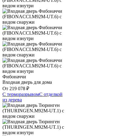
Фибоначчи
Входная дверь для дома
От
219 078
₽
С терморазрывом
С отделкой
из дерева