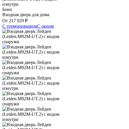
Боно
Входная дверь для дома
От
217 029
₽
С терморазрывом
С окном