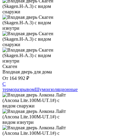
Скаген
Входная дверь для дома
От
164 992
₽
С
терморазрывом
Шумоизоляционные