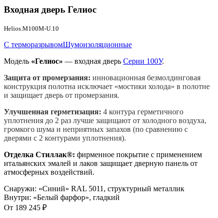
Входная дверь
Гелиос
Helios.M100M-U.10
С терморазрывом
Шумоизоляционные
Модель
«Гелиос»
— входная дверь
Серии 100У
.
Защита от промерзания:
инновационная безмолдинговая
конструкция полотна исключает «мостики холода» в полотне
и защищает дверь от промерзания.
Улучшенная герметизация:
4 контура герметичного
уплотнения до 2 раз лучше защищают от холодного воздуха,
громкого шума и неприятных запахов (по сравнению с
дверями с 2 контурами уплотнения).
Отделка Стиллак®:
фирменное покрытие с применением
итальянских эмалей и лаков защищает дверную панель от
атмосферных воздействий.
Снаружи
:
«Синий» RAL 5011, структурный металлик
Внутри
:
«Белый фарфор», гладкий
От
189 245
₽