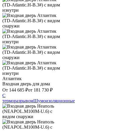
Атлантик
Входная дверь для дома
От
144 685
₽
от
181 730
₽
С
терморазрывом
Шумоизоляционные