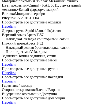
Материал покрытия
Стиллак Металлик
Стиллак
Цвет покрытия
«Синий» RAL 5011, структурный
металлик
«Белый фарфор», гладкий
Вставка
Молдинги серебро
Рисунок
CV2.01
CL1.04
Просмотреть все доступные отделки
Перейти
Дверная ручка
Squid (Armadillo)/сатин
Верхний замок
Apecs T-57
Накладка
Накладка со шторками, сатин
Нижний замок
Apecs T-52
Накладка
Врезная броненакладка, сатин
Цилиндр замка
Vela, хром
Задвижка
Ночная задвижка, сатин
Просмотреть все доступные замки
Перейти
Просмотреть все доступные ручки
Перейти
Просмотреть все доступные накладки
Перейти
Гарантия
24 месяца
Сторона открывания
Влево / Вправо
Внутреннее открывание
Доступно
Просмотреть все доступные доп.опции
Перейти