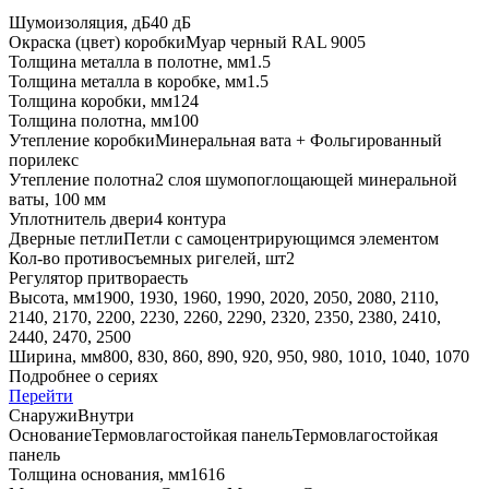
Шумоизоляция, дБ
40 дБ
Окраска (цвет) коробки
Муар черный RAL 9005
Толщина металла в полотне, мм
1.5
Толщина металла в коробке, мм
1.5
Толщина коробки, мм
124
Толщина полотна, мм
100
Утепление коробки
Минеральная вата + Фольгированный
порилекс
Утепление полотна
2 слоя шумопоглощающей минеральной
ваты, 100 мм
Уплотнитель двери
4 контура
Дверные петли
Петли с самоцентрирующимся элементом
Кол-во противосъемных ригелей, шт
2
Регулятор притвора
есть
Высота, мм
1900, 1930, 1960, 1990, 2020, 2050, 2080, 2110,
2140, 2170, 2200, 2230, 2260, 2290, 2320, 2350, 2380, 2410,
2440, 2470, 2500
Ширина, мм
800, 830, 860, 890, 920, 950, 980, 1010, 1040, 1070
Подробнее о сериях
Перейти
Снаружи
Внутри
Основание
Термовлагостойкая панель
Термовлагостойкая
панель
Толщина основания, мм
16
16