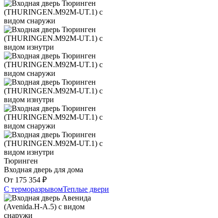
Тюринген
Входная дверь для дома
От
175 354
₽
С терморазрывом
Теплые двери