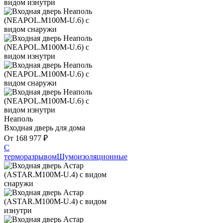
Неаполь
Входная дверь для дома
От
168 977
₽
С
терморазрывом
Шумоизоляционные