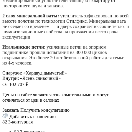
комбинированный уплотнители защищают квартиру от
постороннего шума и запахов.
2 слоя минеральной ваты:
утеплитель зафиксирован по всей
высоте полотна по технологии Стилфикс. Минеральная вата
не оседает со временем — и дверь сохраняет высокие тепло- и
шумоизоляционные свойства на протяжении всего срока
эксплуатации.
Итальянские петли:
усиленные петли на опорном
подшипнике прошли испытания на 300 000 циклов
открывания. Это более 20 лет безотказной работы для семьи
из 4-х человек.
Снаружи
:
«Хардвуд дымчатый»
Внутри
:
«Ясень сливочный»
От
102 707
₽
Цены на сайте являются ознакомительными и могут
отличаться от цен в салонах
Заказать
Получить консультацию
Добавить к сравнению
82 3-контурная
82 3-контурная