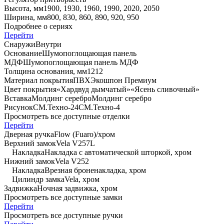
Высота, мм
1900, 1930, 1960, 1990, 2020, 2050
Ширина, мм
800, 830, 860, 890, 920, 950
Подробнее о сериях
Перейти
Снаружи
Внутри
Основание
Шумопоглощающая панель
МДФ
Шумопоглощающая панель МДФ
Толщина основания, мм
12
12
Материал покрытия
ПВХ
Экошпон Премиум
Цвет покрытия
«Хардвуд дымчатый»
«Ясень сливочный»
Вставка
Молдинг серебро
Молдинг серебро
Рисунок
CM.Техно-24
СМ.Техно-4
Просмотреть все доступные отделки
Перейти
Дверная ручка
Flow (Fuaro)/хром
Верхний замок
Vela V257L
Накладка
Накладка с автоматической шторкой, хром
Нижний замок
Vela V252
Накладка
Врезная броненакладка, хром
Цилиндр замка
Vela, хром
Задвижка
Ночная задвижка, хром
Просмотреть все доступные замки
Перейти
Просмотреть все доступные ручки