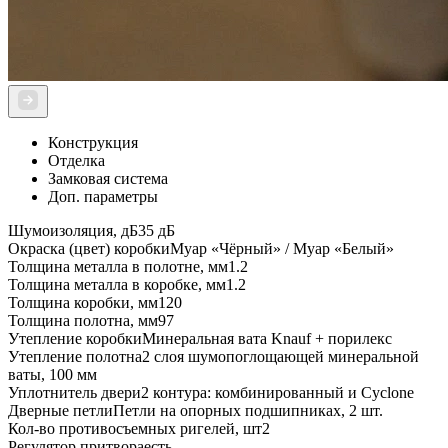
Конструкция
Отделка
Замковая система
Доп. параметры
Шумоизоляция, дБ
35 дБ
Окраска (цвет) коробки
Муар «Чёрный» / Муар «Белый»
Толщина металла в полотне, мм
1.2
Толщина металла в коробке, мм
1.2
Толщина коробки, мм
120
Толщина полотна, мм
97
Утепление коробки
Минеральная вата Knauf + порилекс
Утепление полотна
2 слоя шумопоглощающей минеральной
ваты, 100 мм
Уплотнитель двери
2 контура: комбинированный и Cyclone
Дверные петли
Петли на опорных подшипниках, 2 шт.
Кол-во противосъемных ригелей, шт
2
Регулятор притвора
есть