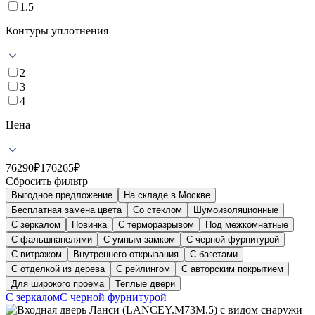
1.5
Контуры уплотнения
2
3
4
Цена
76290
₽
176265
₽
Сбросить фильтр
Выгодное предложение
На складе в Москве
Бесплатная замена цвета
Со стеклом
Шумоизоляционные
С зеркалом
Новинка
С терморазрывом
Под межкомнатные
С фальшпанелями
С умным замком
С черной фурнитурой
С витражом
Внутреннего открывания
С багетами
С отделкой из дерева
С рейлингом
С авторским покрытием
Для широкого проема
Теплые двери
С зеркалом
С черной фурнитурой