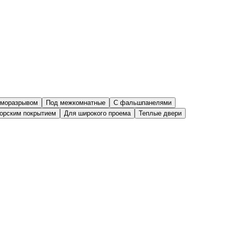
рморазрывом
Под межкомнатные
С фальшпанелями
торским покрытием
Для широкого проема
Теплые двери