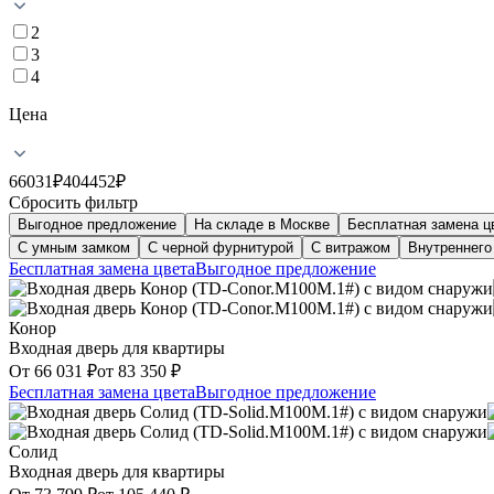
2
3
4
Цена
66031
₽
404452
₽
Сбросить фильтр
Выгодное предложение
На складе в Москве
Бесплатная замена ц
С умным замком
С черной фурнитурой
С витражом
Внутреннего
Бесплатная замена цвета
Выгодное предложение
Конор
Входная дверь для квартиры
От
66 031
₽
от
83 350
₽
Бесплатная замена цвета
Выгодное предложение
Солид
Входная дверь для квартиры