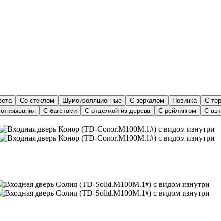
вета
Со стеклом
Шумоизоляционные
С зеркалом
Новинка
С те
 открывания
С багетами
С отделкой из дерева
С рейлингом
С ав