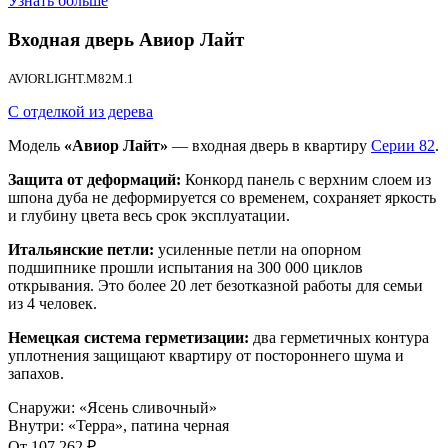
Узнать больше
Входная дверь
Авиор Лайт
AVIORLIGHT.M82M.1
С отделкой из дерева
Модель
«Авиор Лайт»
— входная дверь в квартиру
Серии 82
.
Защита от деформаций:
Конкорд панель с верхним слоем из
шпона дуба не деформируется со временем, сохраняет яркость
и глубину цвета весь срок эксплуатации.
Итальянские петли:
усиленные петли на опорном
подшипнике прошли испытания на 300 000 циклов
открывания. Это более 20 лет безотказной работы для семьи
из 4 человек.
Немецкая система герметизации:
два герметичных контура
уплотнения защищают квартиру от постороннего шума и
запахов.
Снаружи
:
«Ясень сливочный»
Внутри
:
«Терра», патина черная
От
107 262
₽