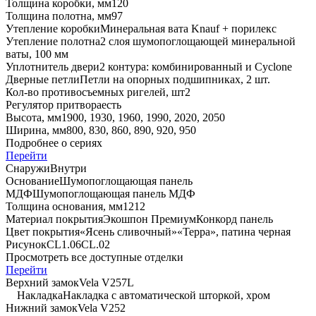
Толщина коробки, мм
120
Толщина полотна, мм
97
Утепление коробки
Минеральная вата Knauf + порилекс
Утепление полотна
2 слоя шумопоглощающей минеральной
ваты, 100 мм
Уплотнитель двери
2 контура: комбинированный и Cyclone
Дверные петли
Петли на опорных подшипниках, 2 шт.
Кол-во противосъемных ригелей, шт
2
Регулятор притвора
есть
Высота, мм
1900, 1930, 1960, 1990, 2020, 2050
Ширина, мм
800, 830, 860, 890, 920, 950
Подробнее о сериях
Перейти
Снаружи
Внутри
Основание
Шумопоглощающая панель
МДФ
Шумопоглощающая панель МДФ
Толщина основания, мм
12
12
Материал покрытия
Экошпон Премиум
Конкорд панель
Цвет покрытия
«Ясень сливочный»
«Терра», патина черная
Рисунок
CL1.06
CL.02
Просмотреть все доступные отделки
Перейти
Верхний замок
Vela V257L
Накладка
Накладка с автоматической шторкой, хром
Нижний замок
Vela V252