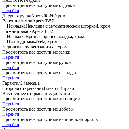
RAL 1019, гладкий
Просмотреть все доступные отделки
Перейти
Дверная ручка
Apecs 08-60/хром
Верхний замок
Apecs T-57
Накладка
Накладка с автоматической шторкой, хром
Нижний замок
Apecs T-52
Накладка
Врезная броненакладка, хром
Цилиндр замка
Vela, хром
Задвижка
Ночная задвижка, хром
Просмотреть все доступные замки
Перейти
Просмотреть все доступные ручки
Перейти
Просмотреть все доступные накладки
Перейти
Гарантия
24 месяца
Сторона открывания
Влево / Вправо
Внутреннее открывание
Доступно
Просмотреть все доступные доп.опции
Перейти
Просмотреть все доступные доборы
Перейти
Просмотреть все доступные наличники/порталы
Перейти