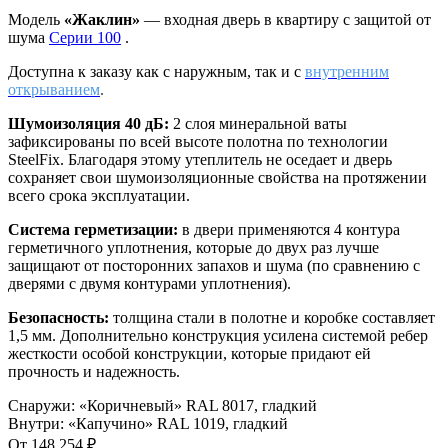
Модель
«Жаклин»
— входная дверь в квартиру с защитой от
шума
Серии 100
.
Доступна к заказу как с наружным, так и с
внутренним
открыванием
.
Шумоизоляция 40 дБ:
2 слоя минеральной ваты
зафиксированы по всей высоте полотна по технологии
SteelFix. Благодаря этому утеплитель не оседает и дверь
сохраняет свои шумоизоляционные свойства на протяжении
всего срока эксплуатации.
Система герметизации:
в двери применяются 4 контура
герметичного уплотнения, которые до двух раз лучше
защищают от посторонних запахов и шума (по сравнению с
дверями с двумя контурами уплотнения).
Безопасность:
толщина стали в полотне и коробке составляет
1,5 мм. Дополнительно конструкция усилена системой ребер
жесткости особой конструкции, которые придают ей
прочность и надежность.
Снаружи
:
«Коричневый» RAL 8017, гладкий
Внутри
:
«Капучино» RAL 1019, гладкий
От
148 254
₽