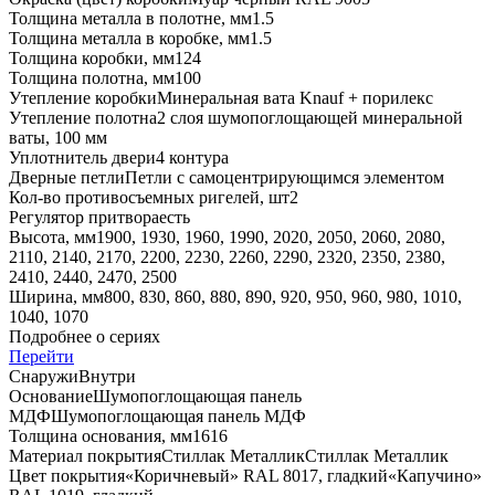
Толщина металла в полотне, мм
1.5
Толщина металла в коробке, мм
1.5
Толщина коробки, мм
124
Толщина полотна, мм
100
Утепление коробки
Минеральная вата Knauf + порилекс
Утепление полотна
2 слоя шумопоглощающей минеральной
ваты, 100 мм
Уплотнитель двери
4 контура
Дверные петли
Петли с самоцентрирующимся элементом
Кол-во противосъемных ригелей, шт
2
Регулятор притвора
есть
Высота, мм
1900, 1930, 1960, 1990, 2020, 2050, 2060, 2080,
2110, 2140, 2170, 2200, 2230, 2260, 2290, 2320, 2350, 2380,
2410, 2440, 2470, 2500
Ширина, мм
800, 830, 860, 880, 890, 920, 950, 960, 980, 1010,
1040, 1070
Подробнее о сериях
Перейти
Снаружи
Внутри
Основание
Шумопоглощающая панель
МДФ
Шумопоглощающая панель МДФ
Толщина основания, мм
16
16
Материал покрытия
Стиллак Металлик
Стиллак Металлик
Цвет покрытия
«Коричневый» RAL 8017, гладкий
«Капучино»