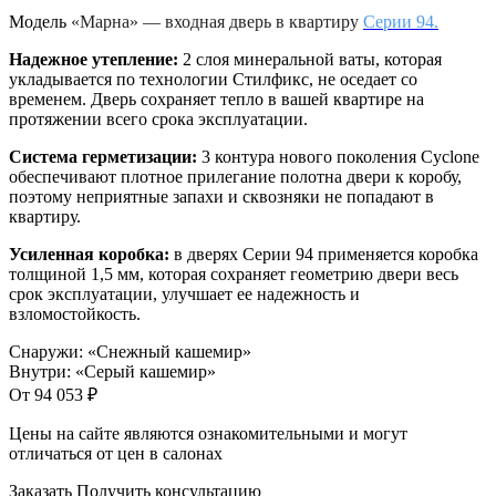
Модель
«Марна» — входная дверь в квартиру
Серии 94.
Надежное утепление:
2 слоя минеральной ваты, которая
укладывается по технологии Стилфикс, не оседает со
временем. Дверь сохраняет тепло в вашей квартире на
протяжении всего срока эксплуатации.
Система герметизации:
3 контура нового поколения Cyclone
обеспечивают плотное прилегание полотна двери к коробу,
поэтому неприятные запахи и сквозняки не попадают в
квартиру.
Усиленная коробка:
в дверях Серии 94 применяется коробка
толщиной 1,5 мм, которая сохраняет геометрию двери весь
срок эксплуатации, улучшает ее надежность и
взломостойкость.
Снаружи
:
«Снежный кашемир»
Внутри
:
«Серый кашемир»
От
94 053
₽
Цены на сайте являются ознакомительными и могут
отличаться от цен в салонах
Заказать
Получить консультацию