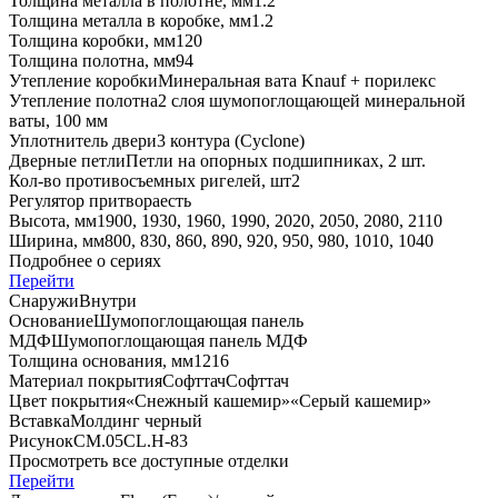
Толщина металла в полотне, мм
1.2
Толщина металла в коробке, мм
1.2
Толщина коробки, мм
120
Толщина полотна, мм
94
Утепление коробки
Минеральная вата Knauf + порилекс
Утепление полотна
2 слоя шумопоглощающей минеральной
ваты, 100 мм
Уплотнитель двери
3 контура (Cyclone)
Дверные петли
Петли на опорных подшипниках, 2 шт.
Кол-во противосъемных ригелей, шт
2
Регулятор притвора
есть
Высота, мм
1900, 1930, 1960, 1990, 2020, 2050, 2080, 2110
Ширина, мм
800, 830, 860, 890, 920, 950, 980, 1010, 1040
Подробнее о сериях
Перейти
Снаружи
Внутри
Основание
Шумопоглощающая панель
МДФ
Шумопоглощающая панель МДФ
Толщина основания, мм
12
16
Материал покрытия
Софттач
Софттач
Цвет покрытия
«Снежный кашемир»
«Серый кашемир»
Вставка
Молдинг черный
Рисунок
CM.05
CL.Н-83
Просмотреть все доступные отделки
Перейти