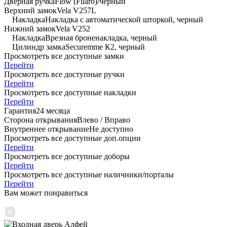
Дверная ручка
Flow (Fuaro)/черный
Верхний замок
Vela V257L
Накладка
Накладка с автоматической шторкой, черный
Нижний замок
Vela V252
Накладка
Врезная броненакладка, черный
Цилиндр замка
Securemme К2, черный
Просмотреть все доступные замки
Перейти
Просмотреть все доступные ручки
Перейти
Просмотреть все доступные накладки
Перейти
Гарантия
24 месяца
Сторона открывания
Влево / Вправо
Внутреннее открывание
Не доступно
Просмотреть все доступные доп.опции
Перейти
Просмотреть все доступные доборы
Перейти
Просмотреть все доступные наличники/порталы
Перейти
Вам может понравиться