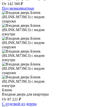
От
142 560
₽
Под межкомнатные
Блинк
Входная дверь для квартиры
От
87 221
₽
С отделкой из дерева