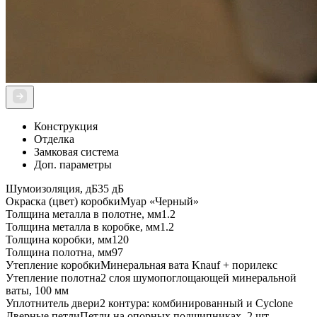
Конструкция
Отделка
Замковая система
Доп. параметры
Шумоизоляция, дБ
35 дБ
Окраска (цвет) коробки
Муар «Черный»
Толщина металла в полотне, мм
1.2
Толщина металла в коробке, мм
1.2
Толщина коробки, мм
120
Толщина полотна, мм
97
Утепление коробки
Минеральная вата Knauf + порилекс
Утепление полотна
2 слоя шумопоглощающей минеральной
ваты, 100 мм
Уплотнитель двери
2 контура: комбинированный и Cyclone
Дверные петли
Петли на опорных подшипниках, 2 шт.