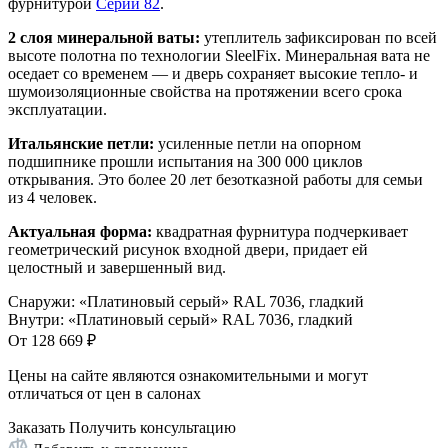
фурнитурой
Серии 82
.
2 слоя минеральной ваты:
утеплитель зафиксирован по всей
высоте полотна по технологии SleelFix. Минеральная вата не
оседает со временем — и дверь сохраняет высокие тепло- и
шумоизоляционные свойства на протяжении всего срока
эксплуатации.
Итальянские петли:
усиленные петли на опорном
подшипнике прошли испытания на 300 000 циклов
открывания. Это более 20 лет безотказной работы для семьи
из 4 человек.
Актуальная форма:
квадратная фурнитура подчеркивает
геометрический рисунок входной двери, придает ей
целостный и завершенный вид.
Снаружи
:
«Платиновый серый» RAL 7036, гладкий
Внутри
:
«Платиновый серый» RAL 7036, гладкий
От
128 669
₽
Цены на сайте являются ознакомительными и могут
отличаться от цен в салонах
Заказать
Получить консультацию