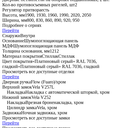
Кол-во противосъемных ригелей, шт
2
Регулятор притвора
есть
Высота, мм
1900, 1930, 1960, 1990, 2020, 2050
Ширина, мм
800, 830, 860, 890, 920, 950
Подробнее о сериях
Перейти
Снаружи
Внутри
Основание
Шумопоглощающая панель
МДФ
Шумопоглощающая панель МДФ
Толщина основания, мм
12
12
Материал покрытия
Стиллак
Стиллак
Цвет покрытия
«Платиновый серый» RAL 7036,
гладкий
«Платиновый серый» RAL 7036, гладкий
Просмотреть все доступные отделки
Перейти
Дверная ручка
Flow (Fuaro)/хром
Верхний замок
Vela V257L
Накладка
Накладка с автоматической шторкой, хром
Нижний замок
Vela V252
Накладка
Врезная броненакладка, хром
Цилиндр замка
Vela, хром
Задвижка
Ночная задвижка, хром
Просмотреть все доступные замки
Перейти