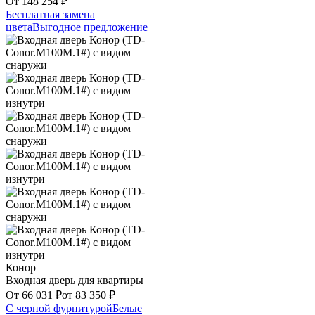
От
148 254
₽
Бесплатная замена
цвета
Выгодное предложение
Конор
Входная дверь для квартиры
От
66 031
₽
от
83 350
₽
С черной фурнитурой
Белые