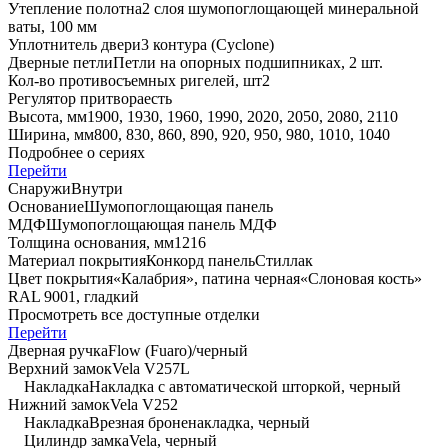
Утепление полотна
2 слоя шумопоглощающей минеральной
ваты, 100 мм
Уплотнитель двери
3 контура (Cyclone)
Дверные петли
Петли на опорных подшипниках, 2 шт.
Кол-во противосъемных ригелей, шт
2
Регулятор притвора
есть
Высота, мм
1900, 1930, 1960, 1990, 2020, 2050, 2080, 2110
Ширина, мм
800, 830, 860, 890, 920, 950, 980, 1010, 1040
Подробнее о сериях
Перейти
Снаружи
Внутри
Основание
Шумопоглощающая панель
МДФ
Шумопоглощающая панель МДФ
Толщина основания, мм
12
16
Материал покрытия
Конкорд панель
Стиллак
Цвет покрытия
«Калабрия», патина черная
«Слоновая кость»
RAL 9001, гладкий
Просмотреть все доступные отделки
Перейти
Дверная ручка
Flow (Fuaro)/черный
Верхний замок
Vela V257L
Накладка
Накладка с автоматической шторкой, черный
Нижний замок
Vela V252
Накладка
Врезная броненакладка, черный
Цилиндр замка
Vela, черный