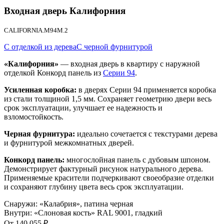
Входная дверь
Калифорния
CALIFORNIA.M94M.2
С отделкой из дерева
С черной фурнитурой
«Калифорния»
— входная дверь в квартиру с наружной
отделкой Конкорд панель из
Серии 94
.
Усиленная коробка:
в дверях Серии 94 применяется коробка
из стали толщиной 1,5 мм. Сохраняет геометрию двери весь
срок эксплуатации, улучшает ее надежность и
взломостойкость.
Черная фурнитура:
идеально сочетается с текстурами дерева
и фурнитурой межкомнатных дверей.
Конкорд панель:
многослойная панель с дубовым шпоном.
Демонстрирует фактурный рисунок натурального дерева.
Применяемые красители подчеркивают своеобразие отделки
и сохраняют глубину цвета весь срок эксплуатации.
Снаружи
:
«Калабрия», патина черная
Внутри
:
«Слоновая кость» RAL 9001, гладкий
От
140 055
₽