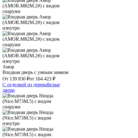
Амор
Входная дверь с умным замком
От
139 830
₽
от
164 423
₽
С отделкой из дерева
Белые
двери