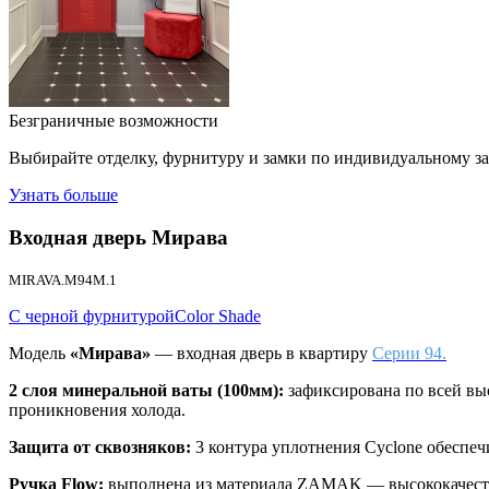
Безграничные возможности
Выбирайте отделку, фурнитуру и замки по индивидуальному з
Узнать больше
Входная дверь
Мирава
MIRAVA.M94M.1
С черной фурнитурой
Color Shade
Модель
«‎Мирава»
— входная дверь в квартиру
Серии 94.
2 слоя минеральной ваты (100мм):
зафиксирована по всей вы
проникновения холода.
Защита от сквозняков:
3 контура уплотнения Cyclone обеспе
Ручка Flow:
выполнена из материала ZAMAK — высококачестве